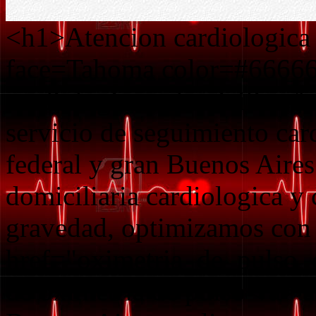
<h1>Atencion cardiologica
face=Tahoma color=#6666
cardiologica a domicilio</b
servicio de seguimiento car
federal y gran Buenos Aire
domiciliaria cardiologica y 
gravedad, optimizamos con
href="oximetria_de_pulso_
de oximetria de pulso</a> a