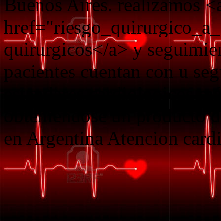
Buenos Aires. realizamos <
href="riesgo_quirurgico_a_
quirurgicos</a> y seguimie
pacientes cuentan con u seg
estandares cardiologicos má
obteniendose un producto d
en Argentina Atencion card